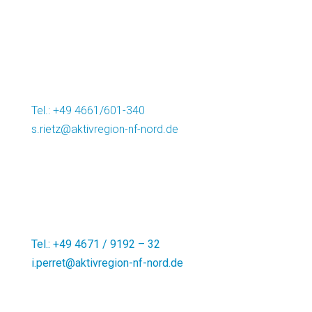
25899 Niebüll
Vorsitzender: Andreas Deidert
Regionalmanagement:
Dr.-Ing. Simon Rietz
Tel.: +49 4661/601-340
s.rietz@aktivregion-nf-nord.de
Marktstr. 12
25899 Niebüll
Regionalmanagement:
Ines Perret
Tel.: +49 4671 / 9192 – 32
i.perret@aktivregion-nf-nord.de
Theodor-Storm-Str. 2
25821
Bredstedt