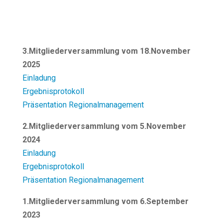
ung
t
3.Mitgliederversammlung vom 18.November
rbesserung
2025
on Fischereiprodukten
Einladung
 Fischereibereiches
Ergebnisprotokoll
Präsentation Regionalmanagement
2.Mitgliederversammlung vom 5.November
2024
Einladung
Ergebnisprotokoll
Präsentation Regionalmanagement
1.Mitgliederversammlung vom 6.September
2023