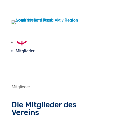
Startseite
$
n
Mitglieder
n
and Nord
Mitglieder
Die Mitglieder des
Vereins