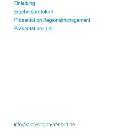
Einladung
Ergebnisprotokoll
Präsentation Regionalmanagement
Präsentation LLnL
Kontakt
Lokale Aktionsgruppe AktivRegion
Nordfriesland Nord e.V.
info@aktivregion-nf-nord.de
Marktstr. 12