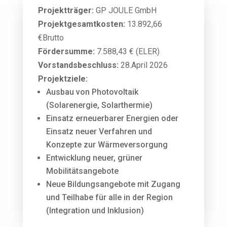
Projektträger:
GP JOULE GmbH​
Projektgesamtkosten:
13.892,66
 Antragsunterlagen
€Brutto
rojekt
Fördersumme:
7.588,43 € (ELER)
Vorstandsbeschluss:
28.April 2026
Projektziele:
hemen
Ausbau von Photovoltaik
(Solarenergie, Solarthermie)
Einsatz erneuerbarer Energien oder
wandelanpassung
Einsatz neuer Verfahren und
Konzepte zur Wärmeversorgung
Entwicklung neuer, grüner
 Klimaschutz
Mobilitätsangebote
ebensqualität
Neue Bildungsangebote mit Zugang
astruktur
und Teilhabe für alle in der Region
(Integration und Inklusion)