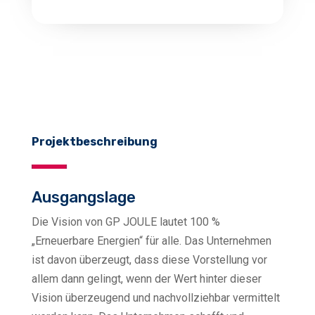
ung
t
rbesserung
on Fischereiprodukten
 Fischereibereiches
Projektbeschreibung
Ausgangslage
Die Vision von GP JOULE lautet 100 %
„Erneuerbare Energien“ für alle. Das Unternehmen
ist davon überzeugt, dass diese Vorstellung vor
allem dann gelingt, wenn der Wert hinter dieser
Vision überzeugend und nachvollziehbar vermittelt