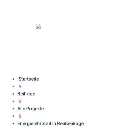
n
n
Startseite
and Nord
$
Beiträge
$
Alle Projekte
$
Energielehrpfad in Reußenköge