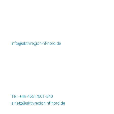
Kontakt
Lokale Aktionsgruppe AktivRegion
Nordfriesland Nord e.V.
info@aktivregion-nf-nord.de
Marktstr. 12
25899 Niebüll
Vorsitzender: Andreas Deidert
Regionalmanagement:
Dr.-Ing. Simon Rietz
Tel.: +49 4661/601-340
s.rietz@aktivregion-nf-nord.de
Marktstr. 12