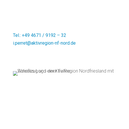
25899 Niebüll
Regionalmanagement:
Ines Perret
Tel.: +49 4671 / 9192 – 32
i.perret@aktivregion-nf-nord.de
Theodor-Storm-Str. 2
25821
Bredstedt
Infobrief
.
Impressum
.
Sitemap
.
Datenschutz
.
Hinweise zur Barrierefreiheit