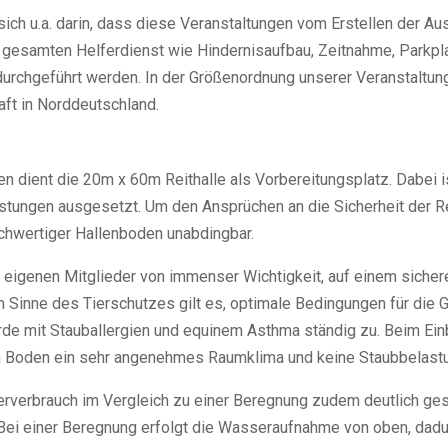
ich u.a. darin, dass diese Veranstaltungen vom Erstellen der 
gesamten Helferdienst wie Hindernisaufbau, Zeitnahme, Parkpla
urchgeführt werden. In der Größenordnung unserer Veranstaltun
aft in Norddeutschland.
 dient die 20m x 60m Reithalle als Vorbereitungsplatz. Dabei ist
lastungen ausgesetzt. Um den Ansprüchen an die Sicherheit der R
hochwertiger Hallenboden unabdingbar.
r eigenen Mitglieder von immenser Wichtigkeit, auf einem sicher
m Sinne des Tierschutzes gilt es, optimale Bedingungen für die 
rde mit Stauballergien und equinem Asthma ständig zu. Beim Ein
im Boden ein sehr angenehmes Raumklima und keine Staubbelast
rverbrauch im Vergleich zu einer Beregnung zudem deutlich ge
 Bei einer Beregnung erfolgt die Wasseraufnahme von oben, dadu