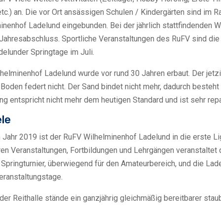
tc.) an. Die vor Ort ansässigen Schulen / Kindergärten sind im R
nenhof Ladelund eingebunden. Bei der jährlich stattfindenden We
hresabschluss. Sportliche Veranstaltungen des RuFV sind die 
delunder Springtage im Juli.
elminenhof Ladelund wurde vor rund 30 Jahren erbaut. Der jetzi
Boden federt nicht. Der Sand bindet nicht mehr, dadurch besteht
 entspricht nicht mehr dem heutigen Standard und ist sehr repar
ele
ahr 2019 ist der RuFV Wilhelminenhof Ladelund in die erste Lig
ren Veranstaltungen, Fortbildungen und Lehrgängen veranstaltet
ein Springturnier, überwiegend für den Amateurbereich, und die Lad
eranstaltungstage.
r Reithalle stände ein ganzjährig gleichmäßig bereitbarer staubf