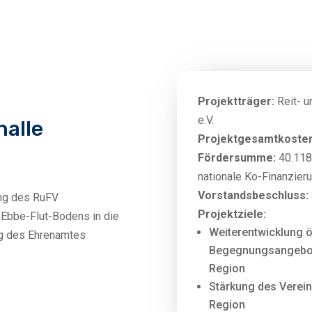
Projektträger:
Reit- u
e.V.
halle
Projektgesamtkosten
Fördersumme:
40.118,
nationale Ko-Finanzier
Vorstandsbeschluss:
ung des RuFV
Projektziele:
 Ebbe-Flut-Bodens in die
Weiterentwicklung ö
ng des Ehrenamtes
Begegnungsangebote
Region
Stärkung des Vereins
Region