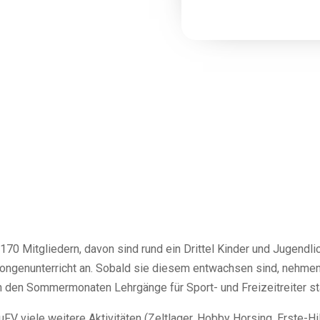
 170 Mitgliedern, davon sind rund ein Drittel Kinder und Jugend
 Longenunterricht an. Sobald sie diesem entwachsen sind, nehmen
 in den Sommermonaten Lehrgänge für Sport- und Freizeitreiter sta
V viele weitere Aktivitäten (Zeltlager, Hobby Horsing, Erste-Hi