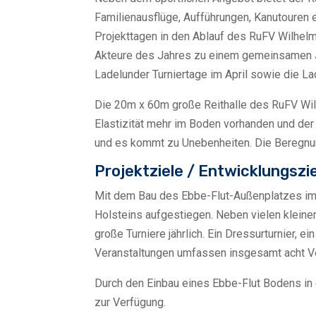
Familienausflüge, Aufführungen, Kanutouren e
Projekttagen in den Ablauf des RuFV Wilhelmi
Akteure des Jahres zu einem gemeinsamen Ja
Ladelunder Turniertage im April sowie die La
Die 20m x 60m große Reithalle des RuFV Wilh
Elastizität mehr im Boden vorhanden und der 
und es kommt zu Unebenheiten. Die Beregnung
Projektziele / Entwicklungszi
Mit dem Bau des Ebbe-Flut-Außenplatzes im J
Holsteins aufgestiegen. Neben vielen kleine
große Turniere jährlich. Ein Dressurturnier, 
Veranstaltungen umfassen insgesamt acht V
Durch den Einbau eines Ebbe-Flut Bodens in de
zur Verfügung.