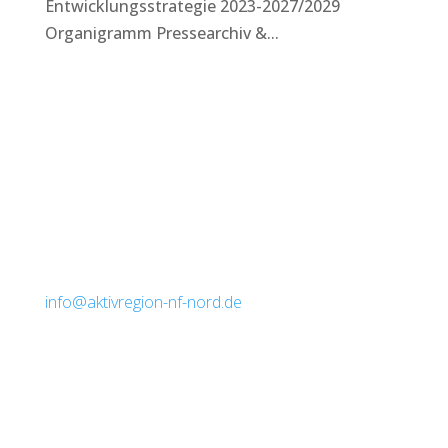
Entwicklungsstrategie 2023-2027/2029
Organigramm Pressearchiv &...
Kontakt
Lokale Aktionsgruppe AktivRegion
Nordfriesland Nord e.V.
info@aktivregion-nf-nord.de
Marktstr. 12
25899 Niebüll
Vorsitzender: Andreas Deidert