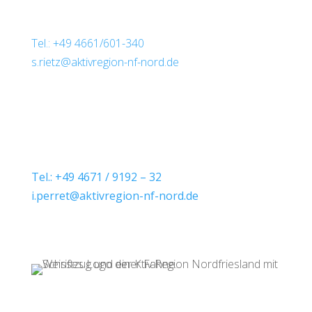
Regionalmanagement:
Dr.-Ing. Simon Rietz
Tel.: +49 4661/601-340
s.rietz@aktivregion-nf-nord.de
Marktstr. 12
25899 Niebüll
Regionalmanagement:
Ines Perret
Tel.: +49 4671 / 9192 – 32
i.perret@aktivregion-nf-nord.de
Theodor-Storm-Str. 2
25821
Bredstedt